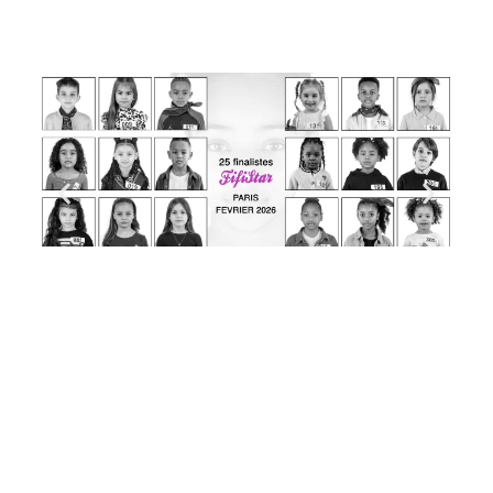
CASTING FIFISTAR
Pour devenir l’égérie de la marque de vêtements
FifiStar, nous recherchons des modèles enfants de 2
à 12 ans.