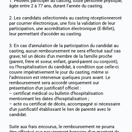
1. Peuvent participer au casting, toute personne physique,
âgée entre 2 à 77 ans, durant l’année du casting.
2. Les candidats sélectionnés au casting réceptionneront
par courrier électronique, une fois la validation de leur
participation, une accréditation électronique (E-Billet),
leur permettant d’accéder au casting.
3. En cas d’annulation de la participation du candidat au
casting, aucun remboursement ne sera effectué sauf cas
grave; tel un décès d’un membre de la famille proche
(parent, frère et soeur, enfant, grand-parent ou conjoint),
ou l’hospitalisation du candidat, à condition que celle-ci
couvre impérativement le jour du casting, même si
l’admission est intervenue quelques jours avant. Le
remboursement sera accordé uniquement sur
présentation d’un justificatif officiel :
– certificat médical ou bulletin d’hospitalisation
mentionnant les dates d’hospitalisation ;
– acte ou certificat de décès, accompagné si nécessaire
d’un justificatif établissant le lien de parenté avec le
candidat.
Suite aux frais encourus, le remboursement ne pourra
être effectué que par virement bancaire d’un montant de